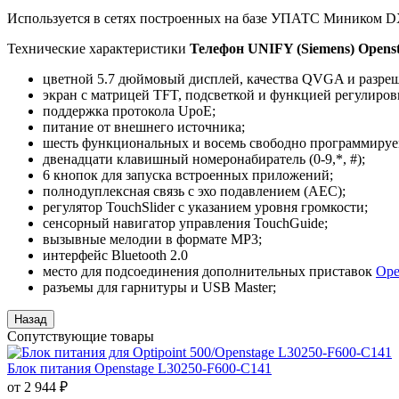
Используется в сетях построенных на базе УПАТС Миником DX
Технические характеристики
Телефон UNIFY (Siemens) Opensta
цветной 5.7 дюймовый дисплей, качества QVGA и разре
экран с матрицей TFT, подсветкой и функцией регулиров
поддержка протокола UpoE;
питание от внешнего источника;
шесть функциональных и восемь свободно программируе
двенадцати клавишный номеронабиратель (0-9,*, #);
6 кнопок для запуска встроенных приложений;
полнодуплексная связь с эхо подавлением (AEC);
регулятор TouchSlider с указанием уровня громкости;
сенсорный навигатор управления TouchGuide;
вызывные мелодии в формате MP3;
интерфейс Bluetooth 2.0
место для подсоединения дополнительных приставок
Ope
разъемы для гарнитуры и USB Master;
Сопутствующие товары
Блок питания Openstage L30250-F600-C141
от 2 944 ₽