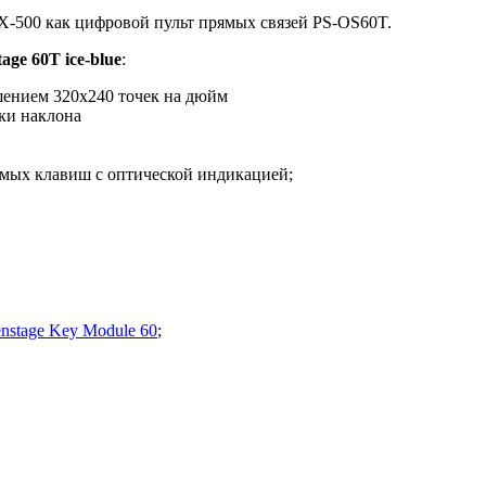
-500 как цифровой пульт прямых связей PS-OS60T.
ge 60T ice-blue
:
шением 320x240 точек на дюйм
ки наклона
мых клавиш с оптической индикацией;
nstage Key Module 60
;