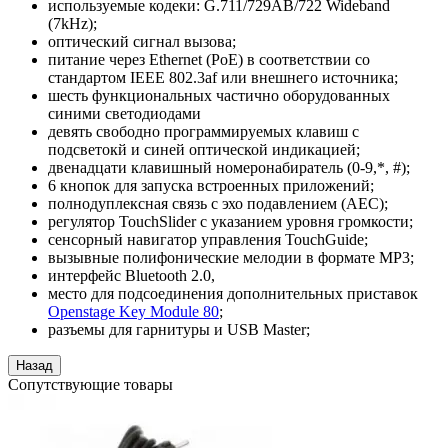
используемые кодеки: G.711/729AB/722 Wideband
(7kHz);
оптический сигнал вызова;
питание через Ethernet (PoE) в соответствии со
стандартом IEEE 802.3af или внешнего источника;
шесть функциональных частично оборудованных
синими светодиодами
девять свободно программируемых клавиш с
подсветокй и синей оптической индикацией;
двенадцати клавишный номеронабиратель (0-9,*, #);
6 кнопок для запуска встроенных приложений;
полнодуплексная связь с эхо подавлением (AEC);
регулятор TouchSlider с указанием уровня громкости;
сенсорный навигатор управления TouchGuide;
вызывные полифонические мелодии в формате MP3;
интерфейс Bluetooth 2.0,
место для подсоединения дополнительных приставок
Openstage Key Module 80
;
разъемы для гарнитуры и USB Master;
Сопутствующие товары