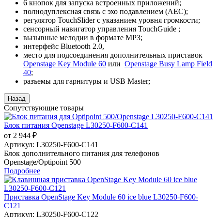
6 кнопок для запуска встроенных приложений;
полнодуплексная связь с эхо подавлением (AEC);
регулятор TouchSlider с указанием уровня громкости;
сенсорный навигатор управления TouchGuide ;
вызывные мелодии в формате MP3;
интерфейс Bluetooth 2.0,
место для подсоединения дополнительных приставок
Openstage Key Module 60
или
Openstage Busy Lamp Field
40
;
разъемы для гарнитуры и USB Master;
Сопутствующие товары
Блок питания Openstage L30250-F600-C141
от 2 944 ₽
Артикул:
L30250-F600-C141
Блок дополнительного питания для телефонов
Openstage/Optipoint 500
Подробнее
Приставка OpenStage Key Module 60 ice blue L30250-F600-
C121
Артикул:
L30250-F600-C122