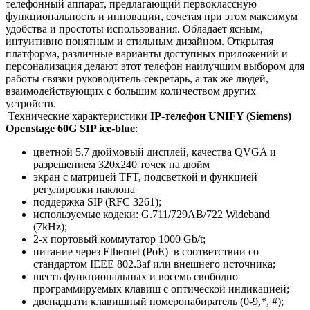
телефонный аппарат, предлагающий первоклассную
функциональность и инновации, сочетая при этом максимум
удобства и простоты использования. Обладает ясным,
интуитивно понятным и стильным дизайном. Открытая
платформа, различные варианты доступных приложений и
персонализация делают этот телефон наилучшим выбором для
работы связки руководитель-секретарь, а так же людей,
взаимодействующих с большим количеством других
устройств.
Технические характеристики
IP-телефон UNIFY (Siemens)
Openstage 60G SIP ice-blue
:
цветной 5.7 дюймовый дисплей, качества QVGA и
разрешением 320x240 точек на дюйм
экран с матрицей TFT, подсветкой и функцией
регулировки наклона
поддержка SIP (RFC 3261);
используемые кодеки: G.711/729AB/722 Wideband
(7kHz);
2-х портовый коммутатор 1000 Gb/t;
питание через Ethernet (PoE) в соответствии со
стандартом IEEE 802.3af или внешнего источника;
шесть функциональных и восемь свободно
программируемых клавиш с оптической индикацией;
двенадцати клавишный номеронабиратель (0-9,*, #);