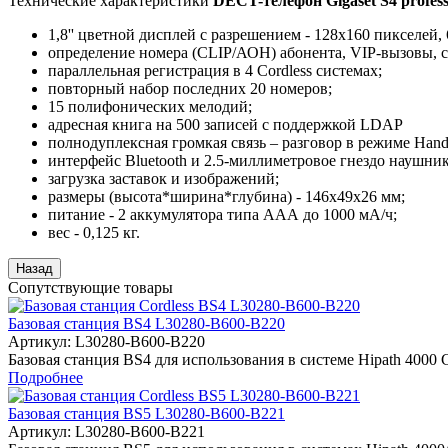
Технические характеристики
DECT-телефон Gigaset S4 profess
1,8'' цветной дисплей с разрешением - 128x160 пикселей, 
определение номера (CLIP/АОН) абонента, VIP-вызовы, 
параллельная регистрация в 4 Cordless системах;
повторный набор последних 20 номеров;
15 полифонических мелодий;
адресная книга на 500 записей с поддержкой LDAP
полнодуплексная громкая связь – разговор в режиме Hands
интерфейс Bluetooth и 2.5-миллиметровое гнездо наушник
загрузка заставок и изображений;
размеры (высота*ширина*глубина) - 146x49x26 мм;
питание - 2 аккумулятора типа ААА до 1000 мА/ч;
вес - 0,125 кг.
Сопутствующие товары
Базовая станция BS4 L30280-B600-B220
Артикул:
L30280-B600-B220
Базовая станция BS4 для использования в системе Hipath 4000 C
Подробнее
Базовая станция BS5 L30280-B600-B221
Артикул:
L30280-B600-B221