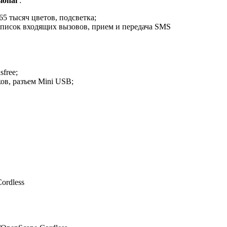
ional
:
65 тысяч цветов, подсветка;
список входящих вызовов, прием и передача SMS
free;
ов, разъем Mini USB;
ordless