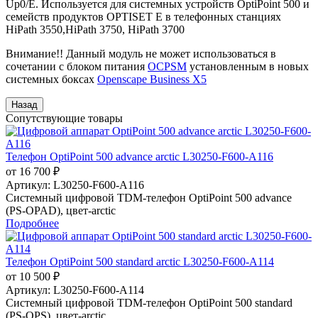
Up0/E. Используется для системных устройств OptiPoint 500 и
семейств продуктов OPTISET E в телефонных станциях
HiPath 3550,HiPath 3750, HiPath 3700
Внимание!! Данный модуль не может использоваться в
сочетании с блоком питания
OCPSM
установленным в новых
системных боксах
Openscape Business X5
Сопутствующие товары
Телефон OptiPoint 500 advance arctic L30250-F600-A116
от 16 700 ₽
Артикул:
L30250-F600-A116
Системный цифровой TDM-телефон OptiPoint 500 advance
(PS-OPAD), цвет-arctic
Подробнее
Телефон OptiPoint 500 standard arctic L30250-F600-A114
от 10 500 ₽
Артикул:
L30250-F600-A114
Системный цифровой TDM-телефон OptiPoint 500 standard
(PS-OPS), цвет-arctic