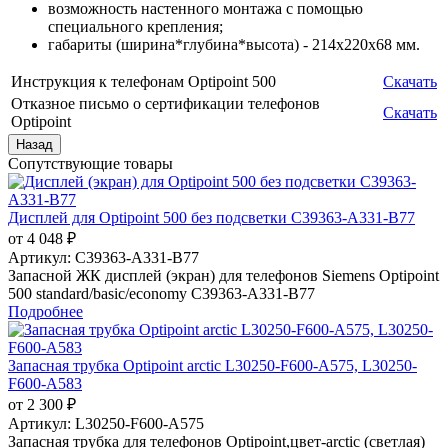
возможность настенного монтажа с помощью
специального крепления;
габариты (ширина*глубина*высота) - 214x220x68 мм.
Инструкция к телефонам Optipoint 500
Скачать
Отказное письмо о сертификации телефонов
Скачать
Optipoint
Сопутствующие товары
Дисплей для Optipoint 500 без подсветки C39363-A331-B77
от 4 048 ₽
Артикул:
C39363-A331-B77
Запасной ЖК дисплей (экран) для телефонов Siemens Optipoint
500 standard/basic/economy C39363-A331-B77
Подробнее
Запасная трубка Optipoint arctic L30250-F600-A575, L30250-
F600-A583
от 2 300 ₽
Артикул:
L30250-F600-A575
Запасная трубка для телефонов Optipoint,цвет-arctic (светлая)