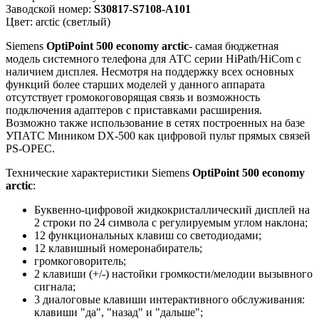
Заводской номер:
S30817-S7108-A101
Цвет: arctic (светлый)
Siemens
OptiPoint 500 economy arctic
- самая бюджетная
модель системного телефона для АТС серии HiPath/HiCom с
наличием дисплея. Несмотря на поддержку всех основных
функций более старших моделей у данного аппарата
отсутствует громокоговорящая связь и возможность
подключения адаптеров с приставками расширения.
Возможно также использование в сетях построенных на базе
УПАТС Миником DX-500 как цифровой пульт прямых связей
PS-OPEC.
Технические характеристики Siemens
OptiPoint 500 economy
arctic
:
Буквенно-цифровой жидкокристаллический дисплей на
2 строки по 24 символа с регулируемым углом наклона;
12 функциональных клавиш со светодиодами;
12 клавишный номеронабиратель;
громкоговоритель;
2 клавиши (+/-) настойки громкости/мелодии вызывного
сигнала;
3 диалоговые клавиши интерактивного обслуживания:
клавиши "да", "назад" и "дальше";