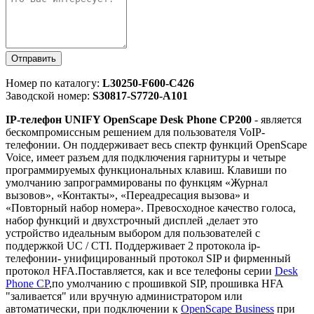
Отправить
Номер по каталогу:
L30250-F600-C426
Заводской номер:
S30817-S7720-A101
IP-телефон UNIFY OpenScape Desk Phone CP200
- является
бескомпромиссным решением для пользователя VoIP-
телефонии. Он поддерживает весь спектр функций OpenScape
Voice, имеет разъем для подключения гарнитуры и четыре
программируемых функциональных клавиш. Клавиши по
умолчанию запрограммированы по функцям «Журнал
вызовов», «Контакты», «Переадресация вызова» и
«Повторный набор номера». Превосходное качество голоса,
набор функций и двухстрочный дисплей ,делает это
устройство идеальным выбором для пользователей с
поддержкой UC / CTI. Поддерживает 2 протокола ip-
телефонии- унифицированный протокол SIP и фирменный
протокол HFA.Поставляется, как и все телефоны серии
Desk
Phone CP
,по умолчанию с прошивкой SIP, прошивка HFA
"заливается" или вручную администратором или
автоматически, при подключении к
OpenScape Business
при