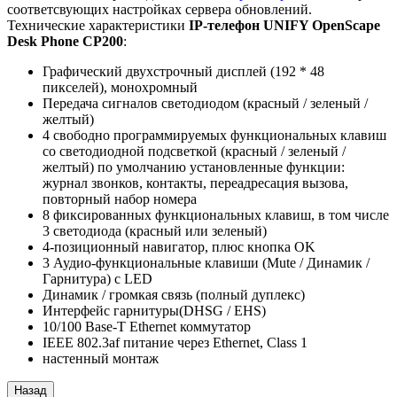
соответсвующих настройках сервера обновлений.
Технические характеристики
IP-телефон UNIFY OpenScape
Desk Phone CP200
:
Графический двухстрочный дисплей (192 * 48
пикселей), монохромный
Передача сигналов светодиодом (красный / зеленый /
желтый)
4 свободно программируемых функциональных клавиш
со светодиодной подсветкой (красный / зеленый /
желтый) по умолчанию установленные функции:
журнал звонков, контакты, переадресация вызова,
повторный набор номера
8 фиксированных функциональных клавиш, в том числе
3 светодиода (красный или зеленый)
4-позиционный навигатор, плюс кнопка OK
3 Аудио-функциональные клавиши (Mute / Динамик /
Гарнитура) с LED
Динамик / громкая связь (полный дуплекс)
Интерфейс гарнитуры(DHSG / EHS)
10/100 Base-T Ethernet коммутатор
IEEE 802.3af питание через Ethernet, Class 1
настенный монтаж