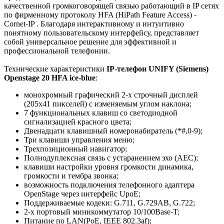
качественной громкоговорящей связью работающий в IP сетях
по фирменному протоколу HFA (HiPath Feature Access) -
Cornet-IP . Благодаря интерактивному и интуитивно
понятному пользовательскому интерфейсу, представляет
собой универсальное решение для эффективной и
профессиональной телефонии.
Технические характеристики
IP-телефон UNIFY (Siemens)
Openstage 20 HFA ice-blue
:
монохромный графический 2-х строчный дисплей
(205x41 пикселей) c изменяемым углом наклона;
7 функциональных клавиш со светодиодной
сигнализацией красного цвета;
Двенадцати клавишный номеронабиратель (*#,0-9);
Три клавиши управления меню;
Трехпозиционный навигатор;
Полнодуплексная связь с устаранением эхо (AEC);
клавиши настройки уровня громкости динамика,
громкости и тембра звонка;
возможность подключения телефонного адаптера
OpenStage через интерфейс UpoE;
Поддерживаемые кодеки: G.711, G.729AB, G.722;
2-х портовый миникоммутатор 10/100Base-T;
Питание по LAN(PoE, IEEE 802.3af);