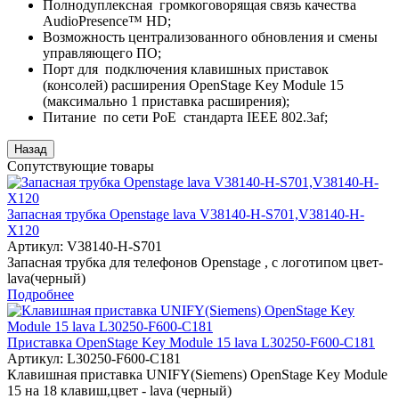
Полнодуплексная громкоговорящая связь качества
AudioPresence™ HD;
Возможность централизованного обновления и смены
управляющего ПО;
Порт для подключения клавишных приставок
(консолей) расширения OpenStage Key Module 15
(максимально 1 приставка расширения);
Питание по сети PoE стандарта IEEE 802.3af;
Сопутствующие товары
Запасная трубка Openstage lava V38140-H-S701,V38140-H-
X120
Артикул:
V38140-H-S701
Запасная трубка для телефонов Openstage , c логотипом цвет-
lava(черный)
Подробнее
Приставка OpenStage Key Module 15 lava L30250-F600-C181
Артикул:
L30250-F600-C181
Клавишная приставка UNIFY(Siemens) OpenStage Key Module
15 на 18 клавиш,цвет - lava (черный)