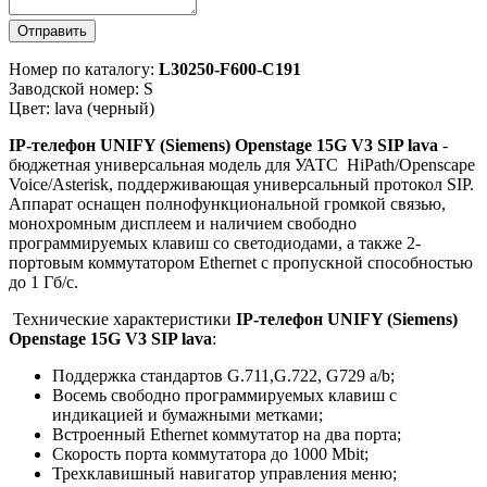
Отправить
Номер по каталогу:
L30250-F600-C191
Заводской номер: S
Цвет: lava (черный)
IP-телефон UNIFY (Siemens) Openstage 15G V3 SIP lava
-
бюджетная универсальная модель для УАТС HiPath/Openscape
Voice/Asterisk, поддерживающая универсальный протокол SIP.
Аппарат оснащен полнофункциональной громкой связью,
монохромным дисплеем и наличием свободно
программируемых клавиш со светодиодами, а также 2-
портовым коммутатором Ethernet с пропускной способностью
до 1 Гб/с.
Технические характеристики
IP-телефон UNIFY (Siemens)
Openstage 15G V3 SIP lava
:
Поддержка стандартов G.711,G.722, G729 a/b;
Восемь свободно программируемых клавиш с
индикацией и бумажными метками;
Встроенный Ethernet коммутатор на два порта;
Скорость порта коммутатора до 1000 Mbit;
Трехклавишный навигатор управления меню;