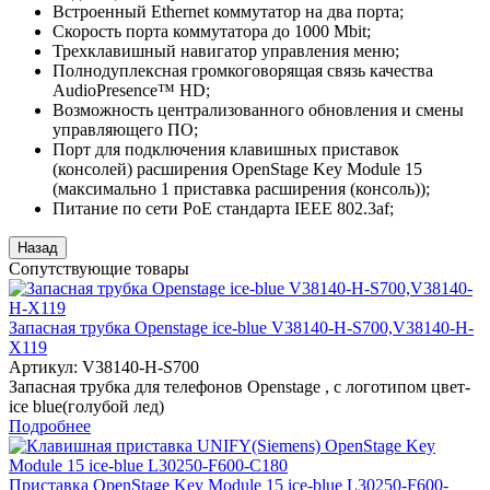
Встроенный Ethernet коммутатор на два порта;
Скорость порта коммутатора до 1000 Mbit;
Трехклавишный навигатор управления меню;
Полнодуплексная громкоговорящая связь качества
AudioPresence™ HD;
Возможность централизованного обновления и смены
управляющего ПО;
Порт для подключения клавишных приставок
(консолей) расширения OpenStage Key Module 15
(максимально 1 приставка расширения (консоль));
Питание по сети PoE стандарта IEEE 802.3af;
Сопутствующие товары
Запасная трубка Openstage ice-blue V38140-H-S700,V38140-H-
X119
Артикул:
V38140-H-S700
Запасная трубка для телефонов Openstage , c логотипом цвет-
ice blue(голубой лед)
Подробнее
Приставка OpenStage Key Module 15 ice-blue L30250-F600-