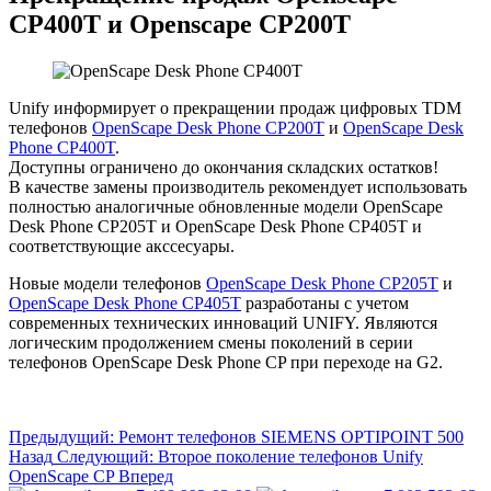
CP400T и Openscape CP200T
Unify информирует о прекращении продаж цифровых TDM
телефонов
OpenScape Desk Phone CP200T
и
OpenScape Desk
Phone CP400T
.
Доступны ограничено до окончания складских остатков!
В качестве замены производитель рекомендует использовать
полностью аналогичные обновленные модели OpenScape
Desk Phone CP205T и OpenScape Desk Phone CP405T и
соответствующие акссесуары.
Новые модели телефонов
OpenScape Desk Phone CP205T
и
OpenScape Desk Phone CP405T
разработаны с учетом
современных технических инноваций UNIFY. Являются
логическим продолжением смены поколений в серии
телефонов OpenScape Desk Phone CP при переходе на G2.
Предыдущий: Ремонт телефонов SIEMENS OPTIPOINT 500
Назад
Следующий: Второе поколение телефонов Unify
OpenScape СP
Вперед