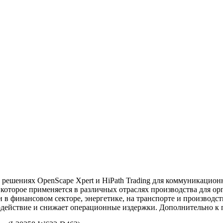
 решениях OpenScape Xpert и HiPath Trading для коммуникацион
 которое применяется в различных отраслях производства для о
 в финансовом секторе, энергетике, на транспорте и производс
действие и снижает операционные издержки. Дополнительно к п