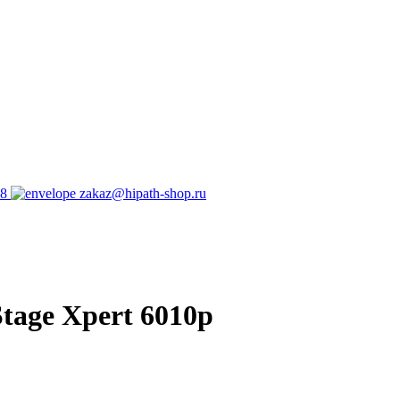
98
zakaz@hipath-shop.ru
tage Xpert 6010p