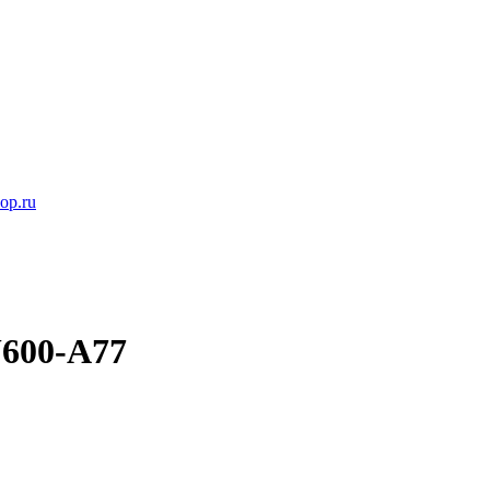
op.ru
600-A77