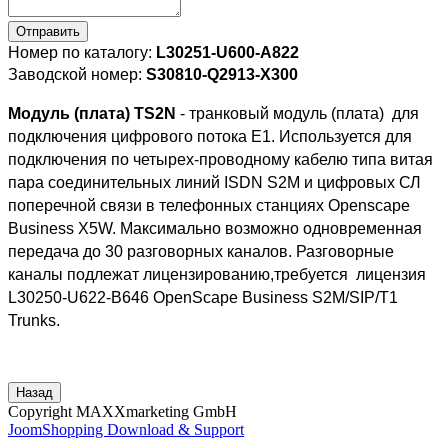
Отправить
Номер по каталогу:
L30251-U600-A822
Заводской номер:
S30810-Q2913-X300
Модуль (плата) TS2N
- транковый модуль (плата) для
подключения
цифрового
потока Е1. Используется для
подключения по
четырех-проводному кабелю типа витая
пара соединительных линий
ISDN S2M и цифровых СЛ
поперечной связи
в телефонных станциях
Openscape
Business X5W. Максимально возможно одновременная
передача до 30 разговорных каналов.
Разговорные
каналы подлежат лицензированию,требуется лицензия
L30250-U622-B646 OpenScape Business S2M/SIP/T1
Trunks.
Copyright MAXXmarketing GmbH
JoomShopping Download & Support