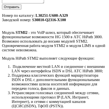
Отправить
Номер по каталогу:
L30251-U600-A329
Заводской номер:
S30810-Q2316-X100
Модуль
STMI2
- это VoIP шлюз, который обеспечивает
функциональные возможности HG 1500 в АТС HiPath 3800.
Возможно использовать до восьми модулей STMI2.
Одновременная работа модуля STMI2 и модуля LIMS в одной
системе невозможна.
Модуль HiPath STMI2 выполняет следующие функции:
Подключение местной LAN и соединение с внешними
LAN через интерфейсы ISDN и DSL АТС HiPath 3800;
Поддержка классических функций маршрутизатора
ISDN и DSL с дополнительными функциональными
возможностями шлюза носителей информации для
передачи голоса, факсов и данных.
Ретрансляция голосовых соединений между сетями,
использующими протокол IP (LAN, Интранет,
Интернет), и сетями с коммутацией каналов
(ЦСИС(ISDN), ТфОП (PSTN)).