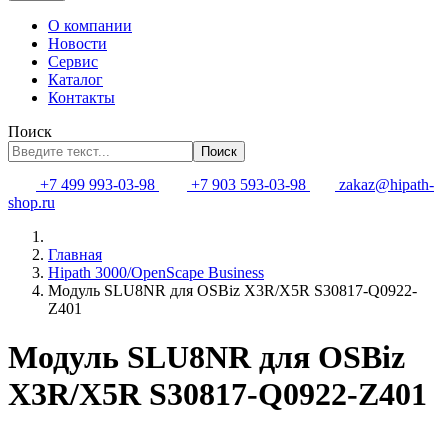
О компании
Новости
Сервис
Каталог
Контакты
Поиск
Поиск
+7 499 993-03-98
+7 903 593-03-98
zakaz@hipath-
shop.ru
Главная
Hipath 3000/OpenScape Business
Модуль SLU8NR для OSBiz X3R/X5R S30817-Q0922-
Z401
Модуль SLU8NR для OSBiz
X3R/X5R S30817-Q0922-Z401