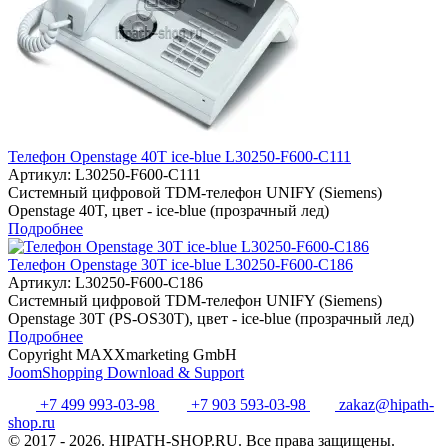
Телефон Openstage 40T ice-blue L30250-F600-C111
Артикул:
L30250-F600-C111
Системный цифровой TDM-телефон UNIFY (Siemens)
Openstage 40T, цвет - ice-blue (прозрачный лед)
Подробнее
Телефон Openstage 30T ice-blue L30250-F600-C186
Артикул:
L30250-F600-C186
Системный цифровой TDM-телефон UNIFY (Siemens)
Openstage 30T (PS-OS30T), цвет - ice-blue (прозрачный лед)
Подробнее
Copyright MAXXmarketing GmbH
JoomShopping Download & Support
+7 499 993-03-98
+7 903 593-03-98
zakaz@hipath-
shop.ru
© 2017 - 2026. HIPATH-SHOP.RU. Все права защищены.