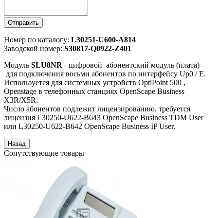
Отправить
Номер по каталогу:
L30251-U600-A814
Заводской номер:
S30817-Q0922-Z401
Модуль
SLU8NR
- цифровой абонентский модуль (плата)
для подключения восьми абонентов по интерфейсу Up0 / E.
Используется для системных устройств OptiPoint 500 ,
Openstage в телефонных станциях OpenScape Business
X3R/X5R.
Число абонентов подлежит лицензированию, требуется
лицензия L30250-U622-B643 OpenScape Business TDM User
или L30250-U622-B642 OpenScape Business IP User.
Сопутствующие товары