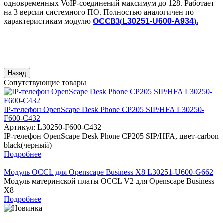
одновременных VoIP-соединений максимум до 128. Работает
на 3 версии системного ПО. Полностью аналогичен по
характеристикам модулю
OCCB3(
L30251-U600-A934
).
Сопутствующие товары
IP-телефон OpenScape Desk Phone CP205 SIP/HFA L30250-
F600-C432
Артикул:
L30250-F600-C432
IP-телефон OpenScape Desk Phone CP205 SIP/HFA, цвет-carbon
black(черный)
Подробнее
Модуль OCCL для Openscape Business X8 L30251-U600-G662
Модуль материнской платы OCCL V2 для Openscape Business
X8
Подробнее