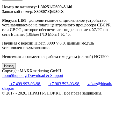
Номер по каталогу:
L30251-U600-A146
Заводской номер:
S30807-Q6930-X
Модуль LIM
- дополнительное опциональное устройство,
устанавливаемое на платы центрального процессора CBCPR
или CBCC , которое обеспечивает подключение к УАТС по
сети Ethernet (10BaseT/10 Мбит) RJ45.
Начиная с версии Hipath 3000 V.8.0. данный модуль
установлен по-умолчанию.
Невозможна совместная работа с модулем (платой) HG1500.
Copyright MAXXmarketing GmbH
JoomShopping Download & Support
+7 499 993-03-98
+7 903 593-03-98
zakaz@hipath-
shop.ru
© 2017 - 2026. HIPATH-SHOP.RU. Все права защищены.