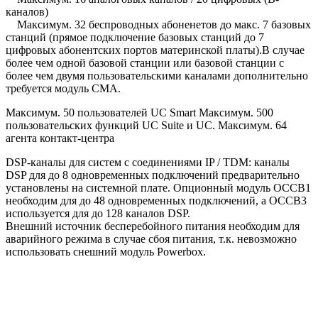
каналов)
Максимум.
32 беспроводных
абоненетов
до макс.
7 базовых
станций (прямое подключение базовых станций до 7
цифровых абонентских портов материнской платы)
.В случае
более чем одной базовой станции или базовой станции с
более чем двумя пользовательскими каналами дополнительно
требуется модуль CMA.
Максимум.
50 пользователей UC Smart
Максимум.
500
пользовательских функций UC Suite и UC.
Максимум.
64
агента контакт-центра
DSP-каналы для систем с соединениями IP / TDM: каналы
DSP для до 8 одновременных подключений предварительно
установлены на системной плате.
Опционный модуль OCCB1
необходим для до 48 одновременных подключений, а OCCB3
используется для до 128 каналов DSP.
Внешний источник бесперебойного питания необходим для
аварийного режима в случае сбоя питания, т.к. невозможно
использовать снешний модуль
Powerbox
.