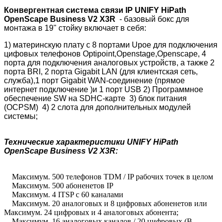
Конвергентная система связи IP UNIFY HiPath
OpenScape Business V2 X3R
- базовый бокс для
монтажа в 19" стойку включает в себя:
1)
материнскую плату с 8 портами Upoe для подключения
цифовых телефонов Optipoint,Openstage,Openscape, 4
порта для подключения аналоговых устройств, а также 2
порта BRI, 2 порта
Gigabit LAN (для клиентская сеть,
служба),
1 порт Gigabit WAN-соединение (прямое
интернет подключение )и
1 порт USB
2) Программное
обеспечение SW на SDHC-карте 3) блок питания
(OCPSM) 4) 2 слота для дополнительных модулей
системы;
Технические характеристики
UNIFY
HiPath
OpenScape Business V2 X3R
:
Максимум.
500 телефонов TDM / IP рабочих точек в целом
Максимум.
500 абоненетов IP
Максимум.
4 ITSP с 60 каналами
Максимум.
20 аналоговых и 8 цифровых
абоненетов
или
Максимум.
24 цифровых и 4 аналоговых абонента;
Максимум.
16 аналоговых каналов / 20 цифровых (B-