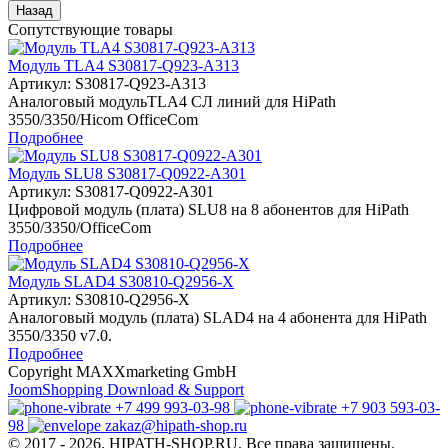
Сопутствующие товары
Модуль TLA4 S30817-Q923-A313
Артикул:
S30817-Q923-A313
Аналоговый модульTLA4 СЛ линий для HiPath
3550/3350/Hicom OfficeCom
Подробнее
Модуль SLU8 S30817-Q0922-A301
Артикул:
S30817-Q0922-A301
Цифровой модуль (плата) SLU8 на 8 абонентов для HiPath
3550/3350/OfficeCom
Подробнее
Модуль SLAD4 S30810-Q2956-X
Артикул:
S30810-Q2956-X
Аналоговый модуль (плата) SLAD4 на 4 абонента для HiPath
3550/3350 v7.0.
Подробнее
Copyright MAXXmarketing GmbH
JoomShopping Download & Support
+7 499 993-03-98
+7 903 593-03-
98
zakaz@hipath-shop.ru
© 2017 - 2026. HIPATH-SHOP.RU. Все права защищены.